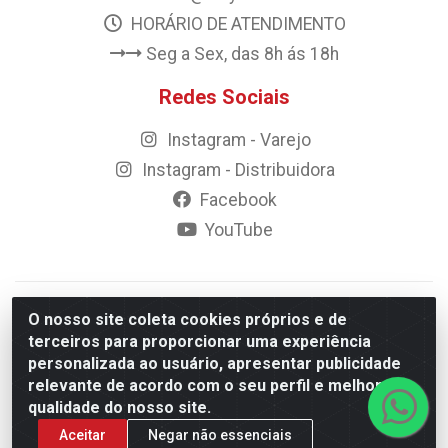
HORÁRIO DE ATENDIMENTO
Seg a Sex, das 8h ás 18h
Redes Sociais
Instagram - Varejo
Instagram - Distribuidora
Facebook
YouTube
© 2023 Rally Motos - todos os direitos reservados.
O nosso site coleta cookies próprios e de
Razão Social: Rally motos distribuidora, importadora e
terceiros para proporcionar uma experiência
transportadora de peças LTDA - CNPJ 09.262.859/0001-43 -
personalizada ao usuário, apresentar publicidade
Rua Vigário Calixto 2900 - Catolé, Campina Grande/PB
relevante de acordo com o seu perfil e melhorar a
qualidade do nosso site.
Aceitar
Negar não essenciais