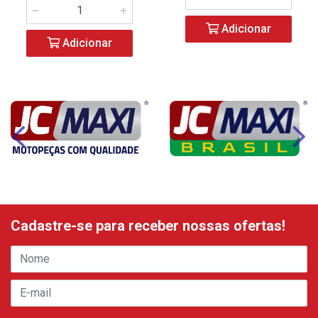
Adicionar
Adicionar
Cadastre-se para receber nossas ofertas!