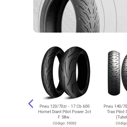
-18 Cg/Titan
Pneu 120/70zr - 17 Cb 600
Pneu 140/70
 Ybr/Fazer 150
Hornet Diant Pilot Power 2ct
Tras Pilot 
Pilot ...
F 58w...
(Tubel
o: 35350
Código: 35032
Código