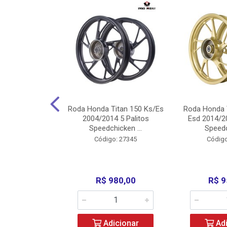
Carenagens E
Roda Honda Titan 150 Ks/Es
Roda Honda 
Titan 150 2004
2004/2014 5 Palitos
Esd 2014/20
/Fan ...
Speedchicken ...
Speedc
o: 30714
Código: 27345
Código
200,00
R$ 980,00
R$ 9
icionar
Adicionar
Adi