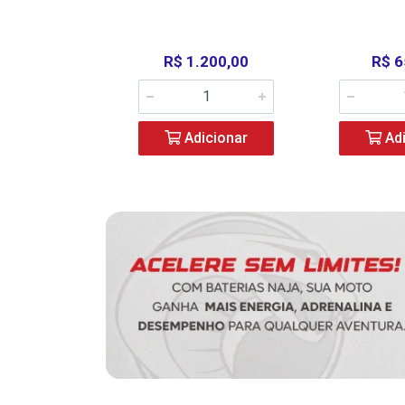
390,00
R$ 1.200,00
R$ 6
icionar
Adicionar
Adi