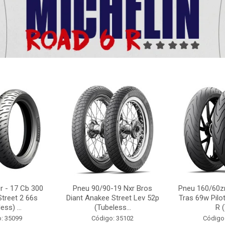
r - 17 Cb 300
Pneu 90/90-19 Nxr Bros
Pneu 160/60zr
Street 2 66s
Diant Anakee Street Lev 52p
Tras 69w Pilot
ess) ...
(Tubeless...
R (
: 35099
Código: 35102
Código