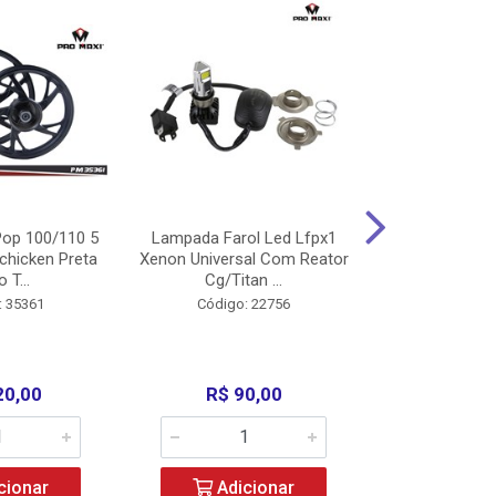
op 100/110 5
Lampada Farol Led Lfpx1
Manopla Pro M
chicken Preta
Xenon Universal Com Reator
Mpx1 Alum
o T...
Cg/Titan ...
Bros/Xre/
: 35361
Código: 22756
Código:
20,00
R$ 90,00
R$ 4
cionar
Adicionar
Adic