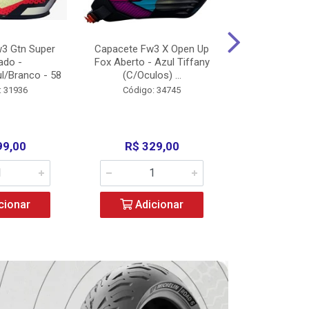
3 Gtn Super
Capacete Fw3 X Open Up
Capacete F
ado -
Fox Aberto - Azul Tiffany
Fechado -
l/Branco - 58
(C/Oculos) ...
(C/Oculo
: 31936
Código: 34745
Código:
99,00
R$ 329,00
R$ 52
cionar
Adicionar
Adic