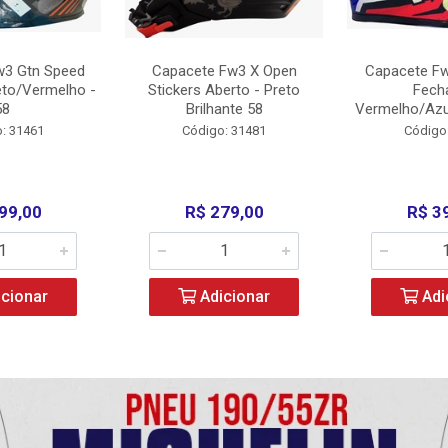
w3 Gtn Speed
Capacete Fw3 X Open
Capacete Fw
eto/Vermelho -
Stickers Aberto - Preto
Fech
58
Brilhante 58
Vermelho/Azu
: 31461
Código: 31481
Código
99,00
R$ 279,00
R$ 3
cionar
Adicionar
Adi