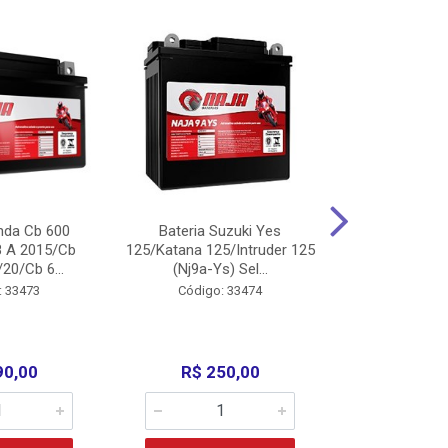
nda Cb 600
Bateria Suzuki Yes
Bateria
8 A 2015/Cb
125/Katana 125/Intruder 125
Xtz125/Crypto
20/Cb 6...
(Nj9a-Ys) Sel...
110/Super 1
: 33473
Código: 33474
Código:
90,00
R$ 250,00
R$ 17