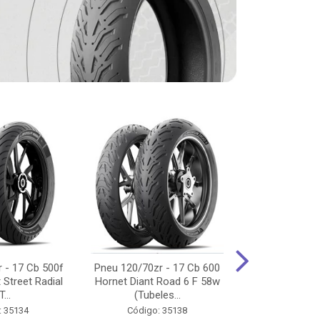
 - 17 Cb 500f
Pneu 120/70zr - 17 Cb 600
Pneu 90/90-
 Street Radial
Hornet Diant Road 6 F 58w
125/150/160 Y
T...
(Tubeles...
Tras Pil
: 35134
Código: 35138
Código: