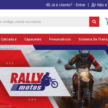
|
Já é cliente? - Entrar
Não é 
E Calcados
Capacetes
Pneumaticos
Sistema De Tran