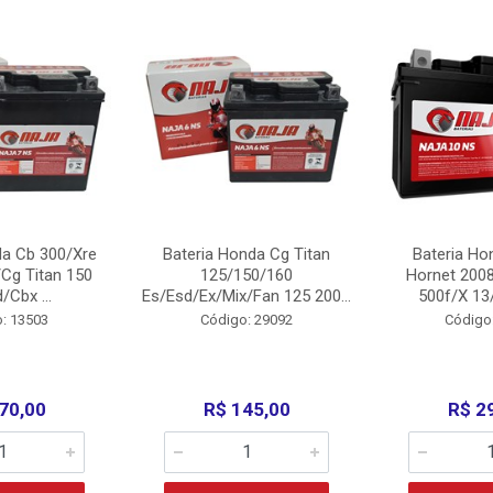
da Cb 300/Xre
Bateria Honda Cg Titan
Bateria Ho
Cg Titan 150
125/150/160
Hornet 200
/Cbx ...
Es/Esd/Ex/Mix/Fan 125 200...
500f/X 13/
: 13503
Código: 29092
Código
70,00
R$ 145,00
R$ 2