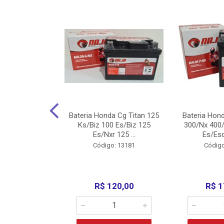
nda Cg Titan
Bateria Honda Cg Titan 125
Bateria Hon
150/160
Ks/Biz 100 Es/Biz 125
300/Nx 400/
/Fan 125 200...
Es/Nxr 125 ...
Es/Esd
o: 5317
Código: 13181
Código
135,00
R$ 120,00
R$ 1