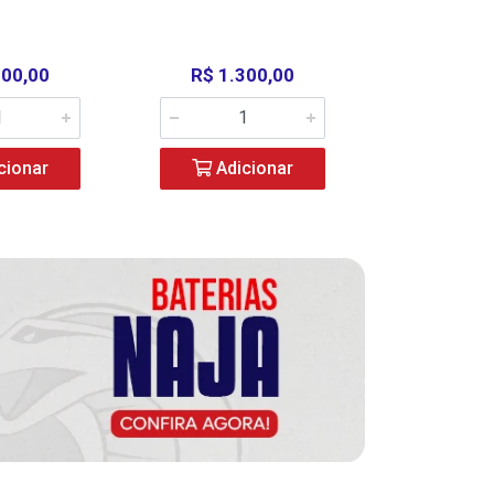
000,00
R$ 1.300,00
R$ 39
cionar
Adicionar
Adic