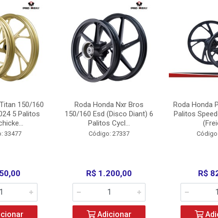
Titan 150/160
Roda Honda Nxr Bros
Roda Honda P
24 5 Palitos
150/160 Esd (Disco Diant) 6
Palitos Speed
hicke...
Palitos Cycl...
(Frei
: 33477
Código: 27337
Código
50,00
R$ 1.200,00
R$ 8
cionar
Adicionar
Adi