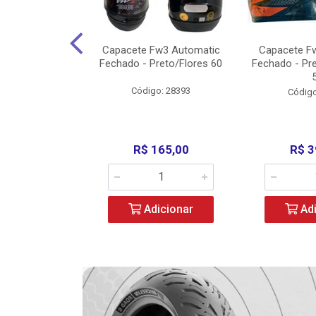
3 X Open Eagle
Capacete Fw3 Automatic
Capacete F
l/Amarelo - 58
Fechado - Preto/Flores 60
Fechado - Pr
o: 36734
Código: 28393
Código
279,00
R$ 165,00
R$ 3
icionar
Adicionar
Adi