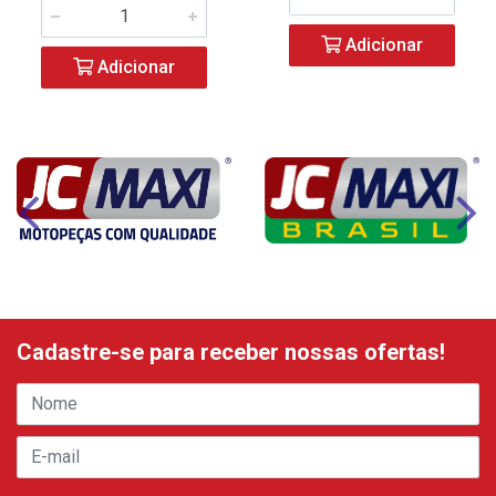
Adicionar
Adicionar
Cadastre-se para receber nossas ofertas!