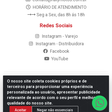
HORÁRIO DE ATENDIMENTO
Seg a Sex, das 8h ás 18h
Redes Sociais
Instagram - Varejo
Instagram - Distribuidora
Facebook
YouTube
© 2023 Rally Motos - todos os direitos reservados.
O nosso site coleta cookies próprios e de
Razão Social: Rally motos distribuidora, importadora e
terceiros para proporcionar uma experiência
transportadora de peças LTDA - CNPJ 09.262.859/0001-43 -
personalizada ao usuário, apresentar publicidade
Rua Vigário Calixto 2900 - Catolé, Campina Grande/PB
relevante de acordo com o seu perfil e melhorar a
qualidade do nosso site.
Aceitar
Negar não essenciais