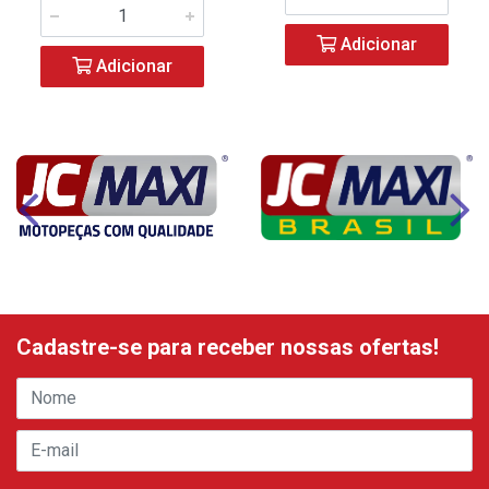
Adicionar
Adicionar
Cadastre-se para receber nossas ofertas!