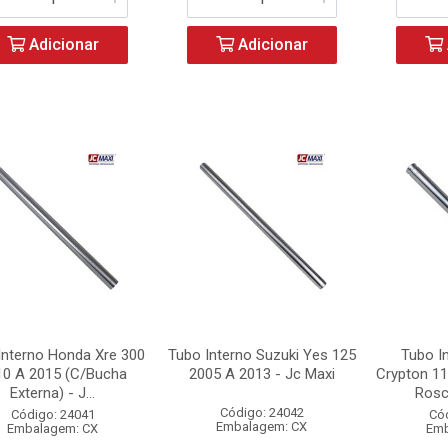
Adicionar
Adicionar
Interno Honda Xre 300
Tubo Interno Suzuki Yes 125
Tubo I
10 A 2015 (C/Bucha
2005 A 2013 - Jc Maxi
Crypton 1
Externa) - J...
Rosc
Código: 24042
Código: 24041
Có
Embalagem: CX
Embalagem: CX
Emb