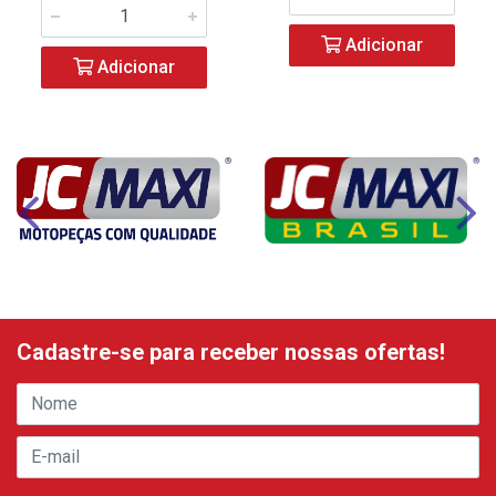
Adicionar
Adicionar
Cadastre-se para receber nossas ofertas!