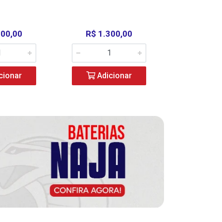
000,00
R$ 1.300,00
R$ 39
cionar
Adicionar
Adic