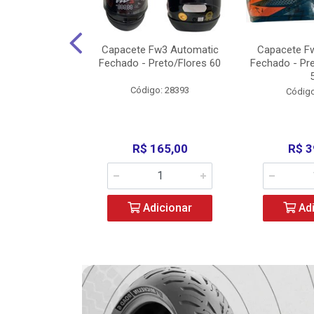
w3 X Open 43
Capacete Fw3 Automatic
Capacete F
ermelho/Verde
Fechado - Preto/Flores 60
Fechado - Pr
los) - ...
Código: 28393
o: 36246
Código
329,00
R$ 165,00
R$ 3
icionar
Adicionar
Adi