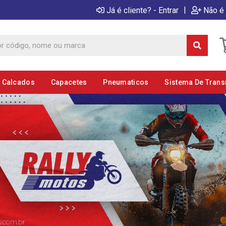
|
Já é cliente? - Entrar
Não é 
E Calcados
Capacetes
Pneumaticos
Sistema De Tran