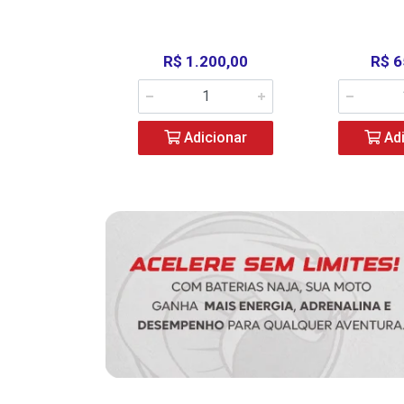
390,00
R$ 1.200,00
R$ 6
icionar
Adicionar
Adi