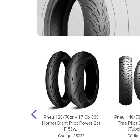
-18 Cg/Titan
Pneu 120/70zr - 17 Cb 600
Pneu 140/70
 Ybr/Fazer 150
Hornet Diant Pilot Power 2ct
Tras Pilot 
Pilot ...
F 58w...
(Tubel
o: 35350
Código: 35032
Código