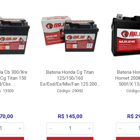
da Cb 300/Xre
Bateria Honda Cg Titan
Bateria Ho
Cg Titan 150
125/150/160
Hornet 200
/Cbx ...
Es/Esd/Ex/Mix/Fan 125 200...
500f/X 13/
: 13503
Código: 29092
Código
70,00
R$ 145,00
R$ 2