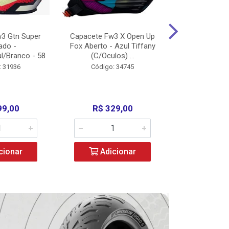
3 Gtn Super
Capacete Fw3 X Open Up
Capacete F
ado -
Fox Aberto - Azul Tiffany
Fechado -
l/Branco - 58
(C/Oculos) ...
(C/Oculo
: 31936
Código: 34745
Código:
99,00
R$ 329,00
R$ 52
cionar
Adicionar
Adic