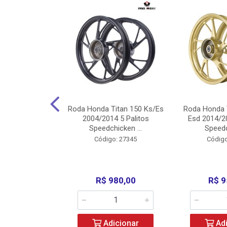
Carenagens E
Roda Honda Titan 150 Ks/Es
Roda Honda 
Titan 150 2004
2004/2014 5 Palitos
Esd 2014/20
/Fan ...
Speedchicken ...
Speedc
o: 30714
Código: 27345
Código
200,00
R$ 980,00
R$ 9
icionar
Adicionar
Adi