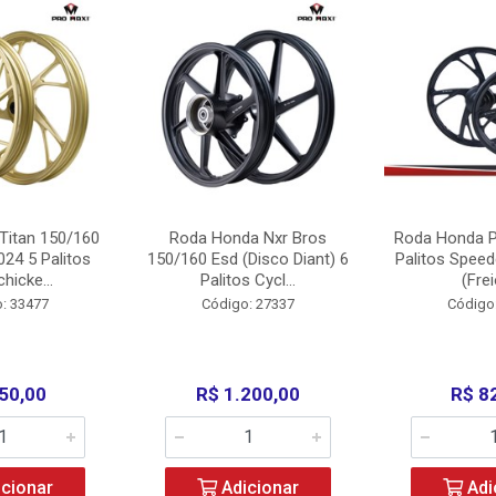
Titan 150/160
Roda Honda Nxr Bros
Roda Honda P
24 5 Palitos
150/160 Esd (Disco Diant) 6
Palitos Speed
hicke...
Palitos Cycl...
(Frei
: 33477
Código: 27337
Código
50,00
R$ 1.200,00
R$ 8
cionar
Adicionar
Adi