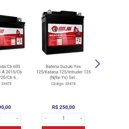
nda Cb 600
Bateria Suzuki Yes
Bateria
8 A 2015/Cb
125/Katana 125/Intruder 125
Xtz125/Crypto
20/Cb 6...
(Nj9a-Ys) Sel...
110/Super 1
: 33473
Código: 33474
Código:
90,00
R$ 250,00
R$ 17