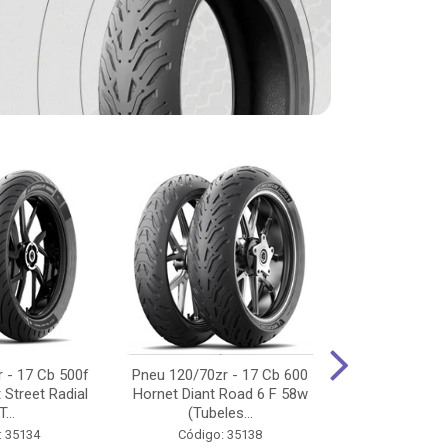
 - 17 Cb 500f
Pneu 120/70zr - 17 Cb 600
Pneu 90/90-
 Street Radial
Hornet Diant Road 6 F 58w
125/150/160 Y
T...
(Tubeles...
Tras Pil
: 35134
Código: 35138
Código: