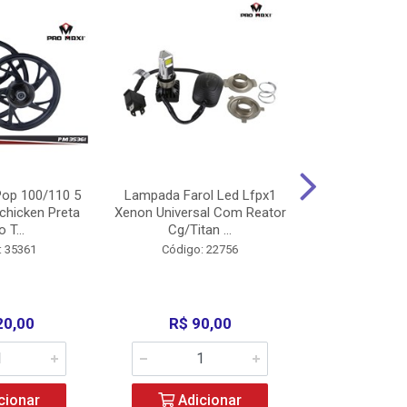
op 100/110 5
Lampada Farol Led Lfpx1
Manopla Pro M
chicken Preta
Xenon Universal Com Reator
Mpx1 Alum
o T...
Cg/Titan ...
Bros/Xre/
: 35361
Código: 22756
Código:
20,00
R$ 90,00
R$ 4
cionar
Adicionar
Adic