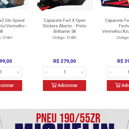
w3 Gtn Speed
Capacete Fw3 X Open
Capacete Fw
eto/Vermelho -
Stickers Aberto - Preto
Fech
58
Brilhante 58
Vermelho/Azu
: 31461
Código: 31481
Código
99,00
R$ 279,00
R$ 3
cionar
Adicionar
Adi