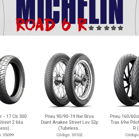
r - 17 Cb 300
Pneu 90/90-19 Nxr Bros
Pneu 160/60zr
Street 2 66s
Diant Anakee Street Lev 52p
Tras 69w Pilot
ess) ...
(Tubeless...
R (
: 35099
Código: 35102
Código