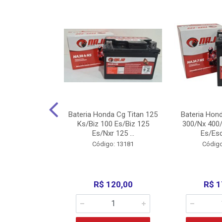
nda Cg Titan
Bateria Honda Cg Titan 125
Bateria Hon
150/160
Ks/Biz 100 Es/Biz 125
300/Nx 400/
/Fan 125 200...
Es/Nxr 125 ...
Es/Esd
o: 5317
Código: 13181
Código
135,00
R$ 120,00
R$ 1