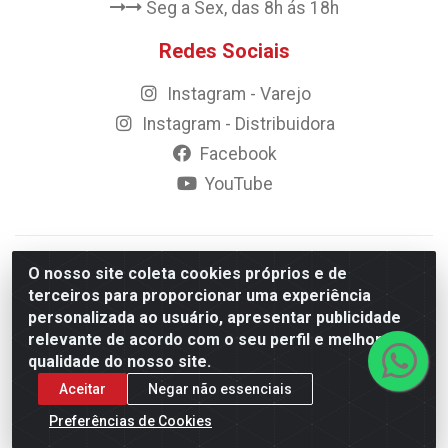
Seg a Sex, das 8h ás 18h
Redes Sociais
Instagram - Varejo
Instagram - Distribuidora
Facebook
YouTube
© 2023 Rally Motos - todos os direitos reservados.
O nosso site coleta cookies próprios e de
Razão Social: Rally motos distribuidora, importadora e
terceiros para proporcionar uma experiência
transportadora de peças LTDA - CNPJ 09.262.859/0001-43 -
personalizada ao usuário, apresentar publicidade
Rua Vigário Calixto 2900 - Catolé, Campina Grande/PB
relevante de acordo com o seu perfil e melhorar a
qualidade do nosso site.
Aceitar
Negar não essenciais
Preferências de Cookies