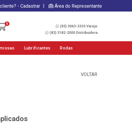
|
cliente? - Cadastrar
Área do Representante
Fale Conosco
0
(83) 3063-3333 Varejo
(83) 3182-2000 Distribuidora
smissao
Lubrificantes
Rodas
VOLTAR
aplicados