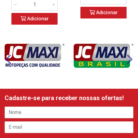
Adicionar
Adicionar
Cadastre-se para receber nossas ofertas!