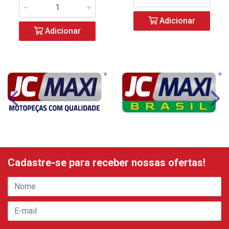
Adicionar
Adicionar
Cadastre-se para receber nossas ofertas!