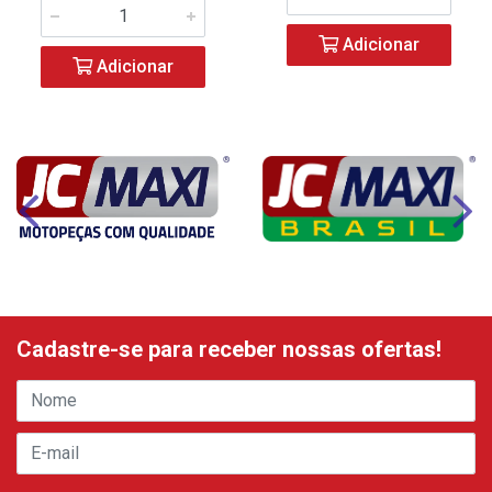
Adicionar
Adicionar
Cadastre-se para receber nossas ofertas!