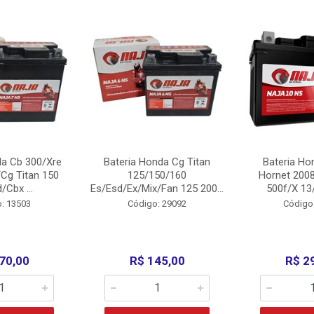
da Cb 300/Xre
Bateria Honda Cg Titan
Bateria Ho
Cg Titan 150
125/150/160
Hornet 200
/Cbx ...
Es/Esd/Ex/Mix/Fan 125 200...
500f/X 13/
: 13503
Código: 29092
Código
70,00
R$ 145,00
R$ 2