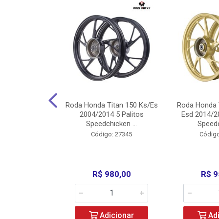
Carenagens E
Roda Honda Titan 150 Ks/Es
Roda Honda 
Titan 150 2004
2004/2014 5 Palitos
Esd 2014/20
/Fan ...
Speedchicken ...
Speedc
o: 30714
Código: 27345
Código
200,00
R$ 980,00
R$ 9
icionar
Adicionar
Adi