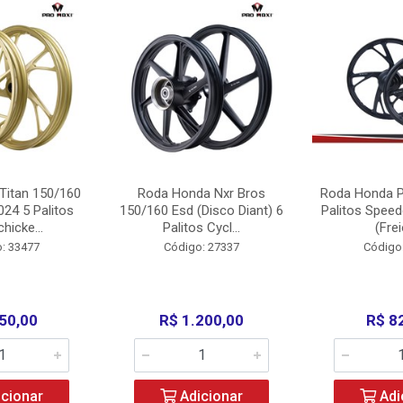
Titan 150/160
Roda Honda Nxr Bros
Roda Honda P
24 5 Palitos
150/160 Esd (Disco Diant) 6
Palitos Speed
hicke...
Palitos Cycl...
(Frei
: 33477
Código: 27337
Código
50,00
R$ 1.200,00
R$ 8
cionar
Adicionar
Adi