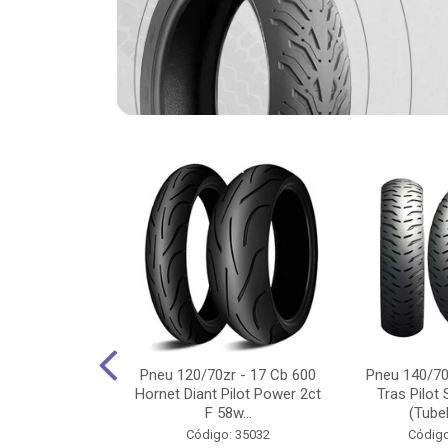
-18 Cg/Titan
Pneu 120/70zr - 17 Cb 600
Pneu 140/70
 Ybr/Fazer 150
Hornet Diant Pilot Power 2ct
Tras Pilot 
Pilot ...
F 58w...
(Tubel
o: 35350
Código: 35032
Código