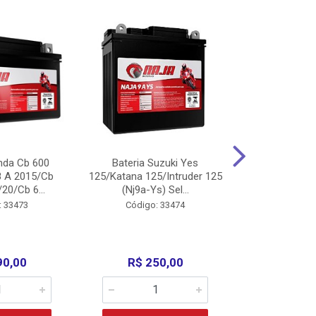
nda Cb 600
Bateria Suzuki Yes
Bateria
8 A 2015/Cb
125/Katana 125/Intruder 125
Xtz125/Crypto
20/Cb 6...
(Nj9a-Ys) Sel...
110/Super 1
: 33473
Código: 33474
Código:
90,00
R$ 250,00
R$ 17