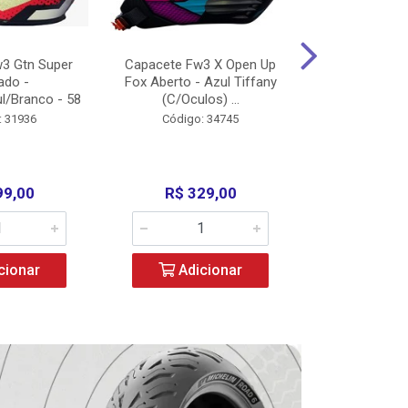
3 Gtn Super
Capacete Fw3 X Open Up
Capacete F
ado -
Fox Aberto - Azul Tiffany
Fechado -
l/Branco - 58
(C/Oculos) ...
(C/Oculo
: 31936
Código: 34745
Código:
99,00
R$ 329,00
R$ 52
cionar
Adicionar
Adic