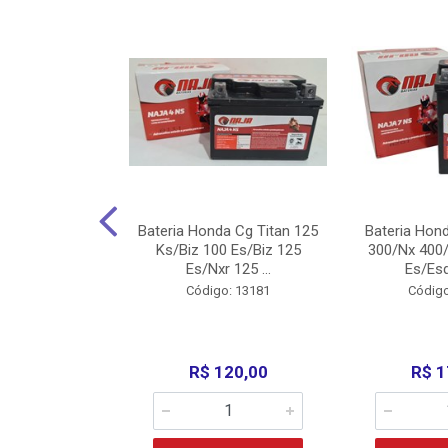
nda Cg Titan
Bateria Honda Cg Titan 125
Bateria Hon
150/160
Ks/Biz 100 Es/Biz 125
300/Nx 400/
/Fan 125 200...
Es/Nxr 125 ...
Es/Esd
o: 5317
Código: 13181
Código
135,00
R$ 120,00
R$ 1