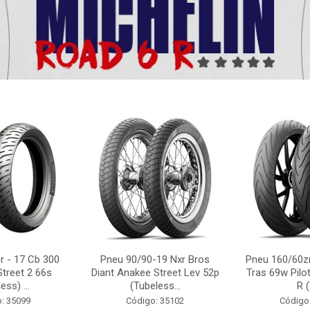
r - 17 Cb 300
Pneu 90/90-19 Nxr Bros
Pneu 160/60zr
Street 2 66s
Diant Anakee Street Lev 52p
Tras 69w Pilot
ess) ...
(Tubeless...
R (
: 35099
Código: 35102
Código