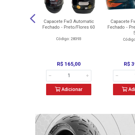
w3 X Open 43
Capacete Fw3 Automatic
Capacete F
ermelho/Verde
Fechado - Preto/Flores 60
Fechado - Pr
los) - ...
Código: 28393
o: 36246
Código
329,00
R$ 165,00
R$ 3
icionar
Adicionar
Adi