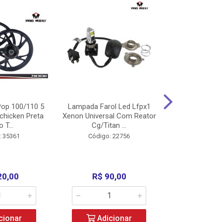
op 100/110 5
Lampada Farol Led Lfpx1
Manopla Pro M
chicken Preta
Xenon Universal Com Reator
Mpx1 Alum
o T...
Cg/Titan ...
Bros/Xre/
: 35361
Código: 22756
Código:
20,00
R$ 90,00
R$ 4
cionar
Adicionar
Adic