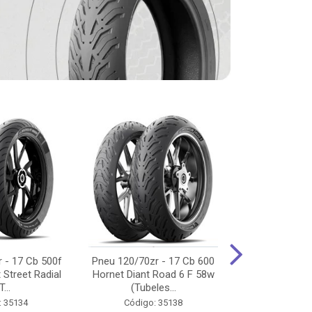
 - 17 Cb 500f
Pneu 120/70zr - 17 Cb 600
Pneu 90/90-
 Street Radial
Hornet Diant Road 6 F 58w
125/150/160 Y
T...
(Tubeles...
Tras Pil
: 35134
Código: 35138
Código: