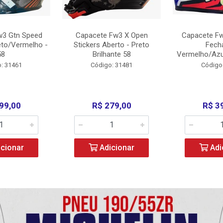
w3 Gtn Speed
Capacete Fw3 X Open
Capacete Fw
eto/Vermelho -
Stickers Aberto - Preto
Fech
58
Brilhante 58
Vermelho/Azu
: 31461
Código: 31481
Código
99,00
R$ 279,00
R$ 3
cionar
Adicionar
Adi