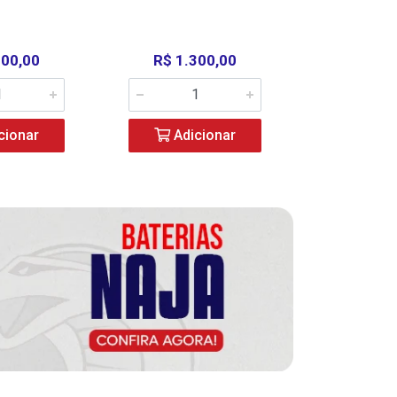
000,00
R$ 1.300,00
R$ 39
cionar
Adicionar
Adic