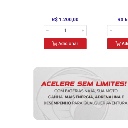
390,00
R$ 1.200,00
R$ 6
icionar
Adicionar
Adi