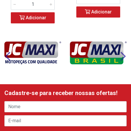
Adicionar
Adicionar
Cadastre-se para receber nossas ofertas!