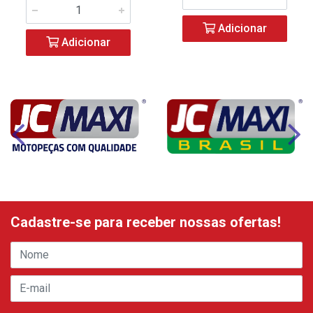
Adicionar
Adicionar
Cadastre-se para receber nossas ofertas!