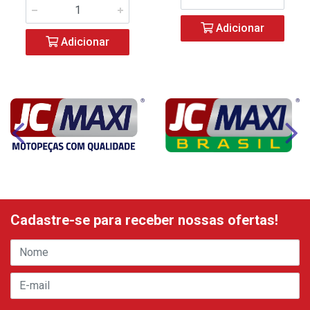
Adicionar
Adicionar
Cadastre-se para receber nossas ofertas!