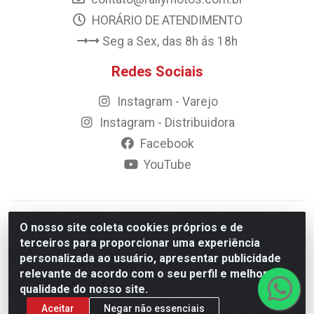
HORÁRIO DE ATENDIMENTO
Seg a Sex, das 8h ás 18h
Redes Sociais
Instagram - Varejo
Instagram - Distribuidora
Facebook
YouTube
© 2023 Rally Motos - todos os direitos reservados.
O nosso site coleta cookies próprios e de
Razão Social: Rally motos distribuidora, importadora e
terceiros para proporcionar uma experiência
transportadora de peças LTDA - CNPJ 09.262.859/0001-43 -
personalizada ao usuário, apresentar publicidade
Rua Vigário Calixto 2900 - Catolé, Campina Grande/PB
relevante de acordo com o seu perfil e melhorar a
qualidade do nosso site.
Aceitar
Negar não essenciais