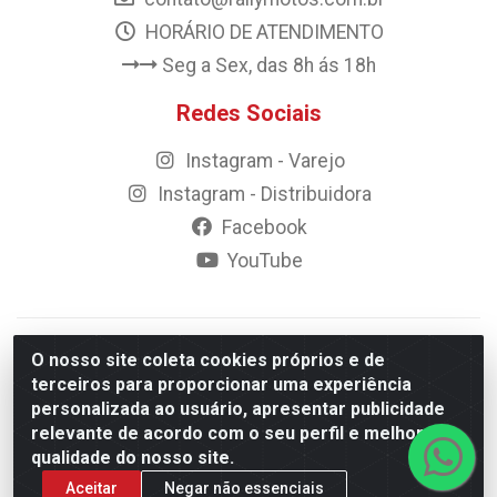
HORÁRIO DE ATENDIMENTO
Seg a Sex, das 8h ás 18h
Redes Sociais
Instagram - Varejo
Instagram - Distribuidora
Facebook
YouTube
© 2023 Rally Motos - todos os direitos reservados.
O nosso site coleta cookies próprios e de
Razão Social: Rally motos distribuidora, importadora e
terceiros para proporcionar uma experiência
transportadora de peças LTDA - CNPJ 09.262.859/0001-43 -
personalizada ao usuário, apresentar publicidade
Rua Vigário Calixto 2900 - Catolé, Campina Grande/PB
relevante de acordo com o seu perfil e melhorar a
qualidade do nosso site.
Aceitar
Negar não essenciais