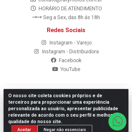
HORÁRIO DE ATENDIMENTO
Seg a Sex, das 8h ás 18h
Redes Sociais
Instagram - Varejo
Instagram - Distribuidora
Facebook
YouTube
© 2023 Rally Motos - todos os direitos reservados.
O nosso site coleta cookies próprios e de
Razão Social: Rally motos distribuidora, importadora e
terceiros para proporcionar uma experiência
transportadora de peças LTDA - CNPJ 09.262.859/0001-43 -
personalizada ao usuário, apresentar publicidade
Rua Vigário Calixto 2900 - Catolé, Campina Grande/PB
relevante de acordo com o seu perfil e melhorar a
qualidade do nosso site.
Aceitar
Negar não essenciais