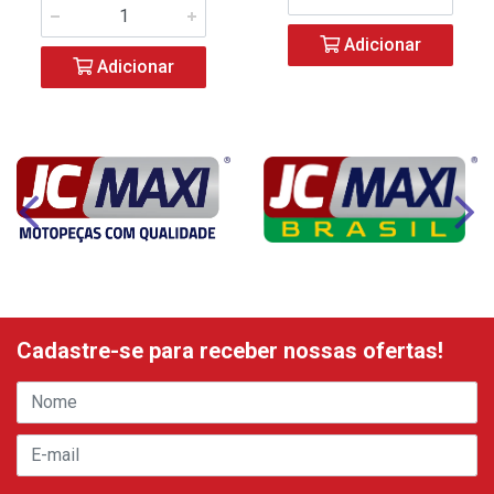
Adicionar
Adicionar
Cadastre-se para receber nossas ofertas!