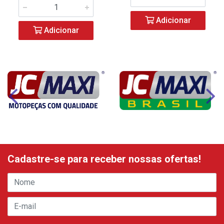
Adicionar
Adicionar
Cadastre-se para receber nossas ofertas!