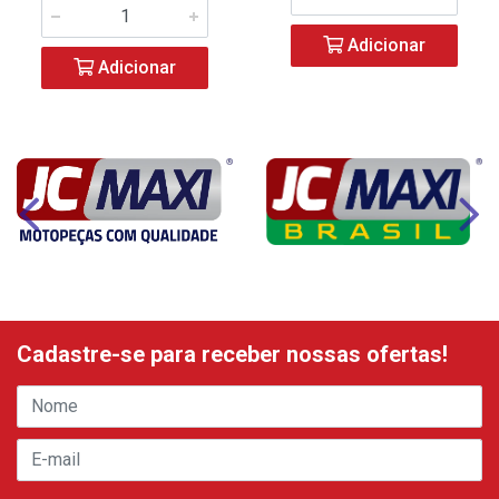
Adicionar
Adicionar
Cadastre-se para receber nossas ofertas!