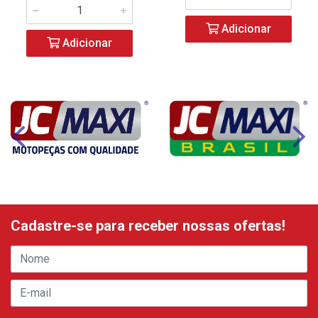
Adicionar
Adicionar
Cadastre-se para receber nossas ofertas!