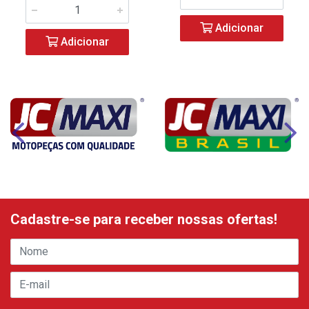
Adicionar
Adicionar
Cadastre-se para receber nossas ofertas!