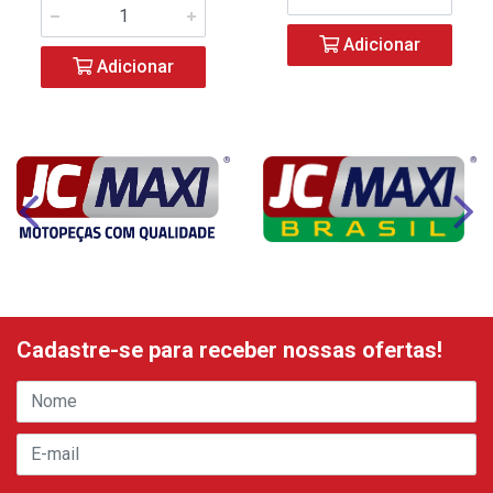
Adicionar
Adicionar
Cadastre-se para receber nossas ofertas!