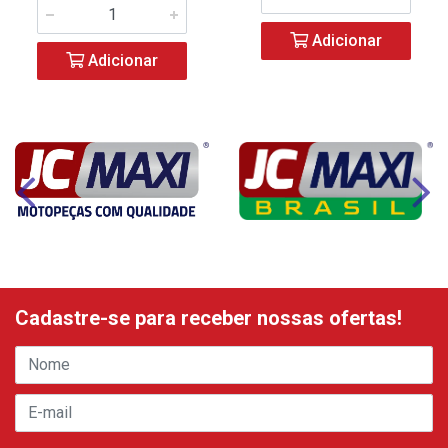
Adicionar
Adicionar
Cadastre-se para receber nossas ofertas!