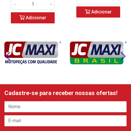
Adicionar
Adicionar
Cadastre-se para receber nossas ofertas!