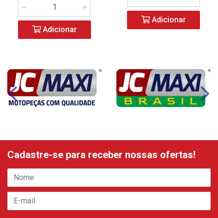
Adicionar
Adicionar
Cadastre-se para receber nossas ofertas!