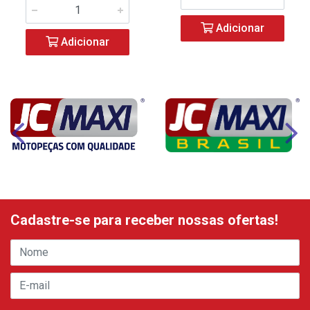
Adicionar
Adicionar
Cadastre-se para receber nossas ofertas!