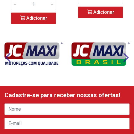
Adicionar
Adicionar
Cadastre-se para receber nossas ofertas!