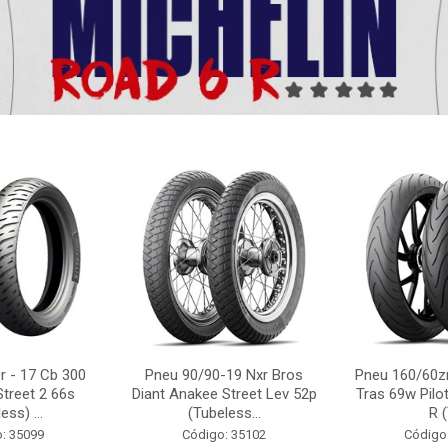
r - 17 Cb 300
Pneu 90/90-19 Nxr Bros
Pneu 160/60zr
Street 2 66s
Diant Anakee Street Lev 52p
Tras 69w Pilot
ess) ...
(Tubeless...
R (
: 35099
Código: 35102
Código