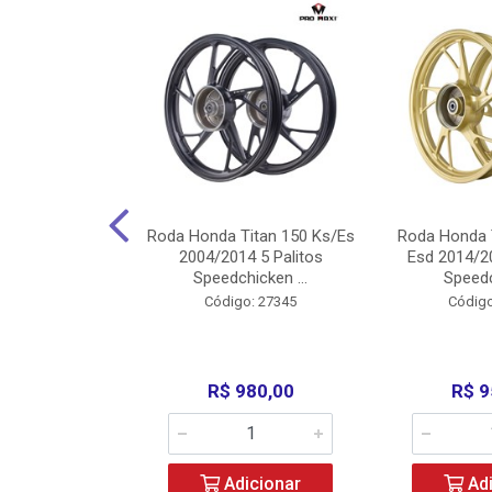
Carenagens E
Roda Honda Titan 150 Ks/Es
Roda Honda 
Titan 150 2004
2004/2014 5 Palitos
Esd 2014/20
/Fan ...
Speedchicken ...
Speedc
o: 30714
Código: 27345
Código
200,00
R$ 980,00
R$ 9
icionar
Adicionar
Adi