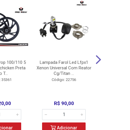
op 100/110 5
Lampada Farol Led Lfpx1
Manopla Pro M
chicken Preta
Xenon Universal Com Reator
Mpx1 Alum
o T...
Cg/Titan ...
Bros/Xre/
: 35361
Código: 22756
Código:
20,00
R$ 90,00
R$ 4
cionar
Adicionar
Adic