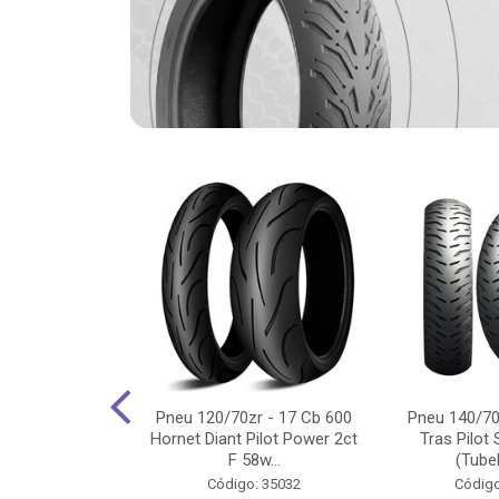
-18 Cg/Titan
Pneu 120/70zr - 17 Cb 600
Pneu 140/70
 Ybr/Fazer 150
Hornet Diant Pilot Power 2ct
Tras Pilot 
Pilot ...
F 58w...
(Tubel
o: 35350
Código: 35032
Código