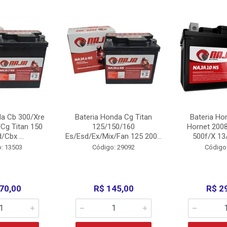
da Cb 300/Xre
Bateria Honda Cg Titan
Bateria Ho
Cg Titan 150
125/150/160
Hornet 200
/Cbx ...
Es/Esd/Ex/Mix/Fan 125 200...
500f/X 13/
: 13503
Código: 29092
Código
70,00
R$ 145,00
R$ 2