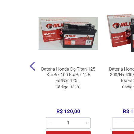
nda Cg Titan
Bateria Honda Cg Titan 125
Bateria Hon
150/160
Ks/Biz 100 Es/Biz 125
300/Nx 400/
/Fan 125 200...
Es/Nxr 125 ...
Es/Esd
o: 5317
Código: 13181
Código
135,00
R$ 120,00
R$ 1