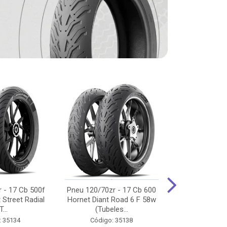
 - 17 Cb 500f
Pneu 120/70zr - 17 Cb 600
Pneu 90/90-
 Street Radial
Hornet Diant Road 6 F 58w
125/150/160 Y
T...
(Tubeles...
Tras Pil
: 35134
Código: 35138
Código: