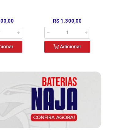
000,00
R$ 1.300,00
R$ 39
cionar
Adicionar
Adic