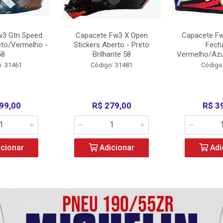
w3 Gtn Speed
Capacete Fw3 X Open
Capacete Fw
eto/Vermelho -
Stickers Aberto - Preto
Fech
58
Brilhante 58
Vermelho/Azu
: 31461
Código: 31481
Código
99,00
R$ 279,00
R$ 3
cionar
Adicionar
Adi