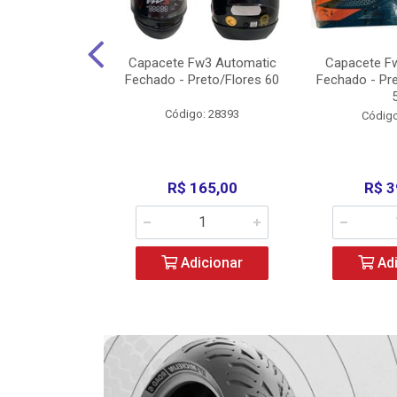
3 X Open Eagle
Capacete Fw3 Automatic
Capacete F
l/Amarelo - 58
Fechado - Preto/Flores 60
Fechado - Pr
o: 36734
Código: 28393
Código
279,00
R$ 165,00
R$ 3
icionar
Adicionar
Adi