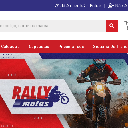
|
Já é cliente? - Entrar
Não é 
E Calcados
Capacetes
Pneumaticos
Sistema De Tran