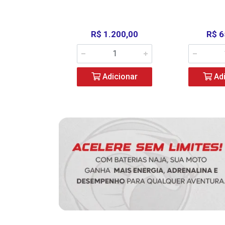
390,00
R$ 1.200,00
R$ 6
icionar
Adicionar
Adi