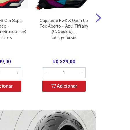
3 Gtn Super
Capacete Fw3 X Open Up
Capacete F
ado -
Fox Aberto - Azul Tiffany
Fechado -
l/Branco - 58
(C/Oculos) ...
(C/Oculo
: 31936
Código: 34745
Código:
99,00
R$ 329,00
R$ 52
cionar
Adicionar
Adic