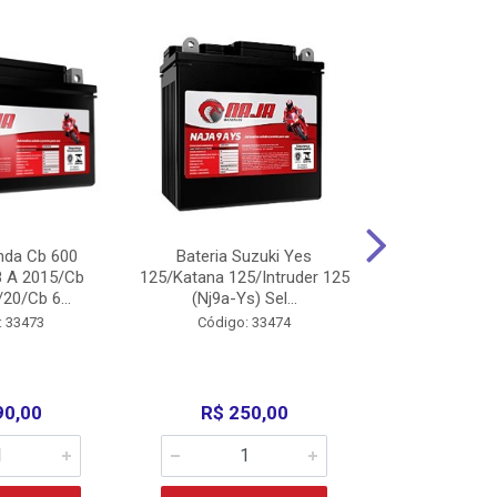
nda Cb 600
Bateria Suzuki Yes
Bateria
8 A 2015/Cb
125/Katana 125/Intruder 125
Xtz125/Crypto
20/Cb 6...
(Nj9a-Ys) Sel...
110/Super 1
: 33473
Código: 33474
Código:
90,00
R$ 250,00
R$ 17