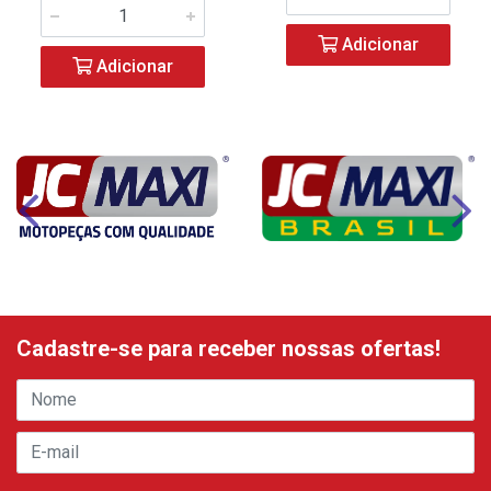
Adicionar
Adicionar
Cadastre-se para receber nossas ofertas!