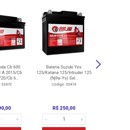
nda Cb 600
Bateria Suzuki Yes
Bateria
8 A 2015/Cb
125/Katana 125/Intruder 125
Xtz125/Crypto
20/Cb 6...
(Nj9a-Ys) Sel...
110/Super 1
: 33473
Código: 33474
Código:
90,00
R$ 250,00
R$ 17