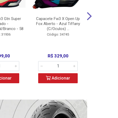
3 Gtn Super
Capacete Fw3 X Open Up
Capacete F
ado -
Fox Aberto - Azul Tiffany
Fechado -
l/Branco - 58
(C/Oculos) ...
(C/Oculo
: 31936
Código: 34745
Código:
99,00
R$ 329,00
R$ 52
cionar
Adicionar
Adic