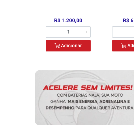
390,00
R$ 1.200,00
R$ 6
icionar
Adicionar
Adi