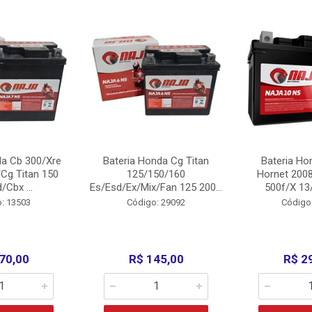
da Cb 300/Xre
Bateria Honda Cg Titan
Bateria Ho
Cg Titan 150
125/150/160
Hornet 200
/Cbx ...
Es/Esd/Ex/Mix/Fan 125 200...
500f/X 13/
: 13503
Código: 29092
Código
70,00
R$ 145,00
R$ 2