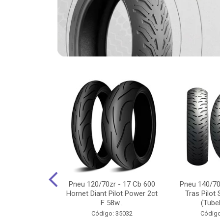
-18 Cg/Titan
Pneu 120/70zr - 17 Cb 600
Pneu 140/70
 Ybr/Fazer 150
Hornet Diant Pilot Power 2ct
Tras Pilot 
Pilot ...
F 58w...
(Tubel
o: 35350
Código: 35032
Código