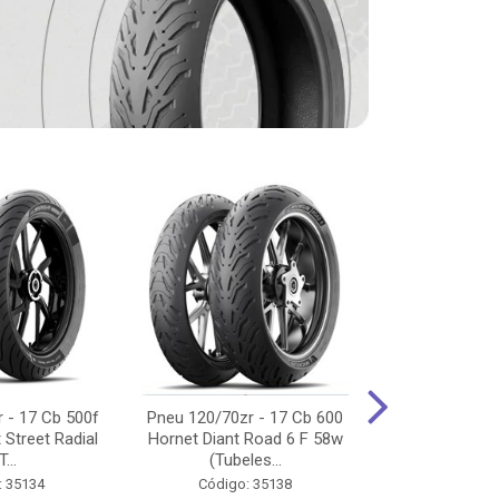
 - 17 Cb 500f
Pneu 120/70zr - 17 Cb 600
Pneu 90/90-
 Street Radial
Hornet Diant Road 6 F 58w
125/150/160 Y
T...
(Tubeles...
Tras Pil
: 35134
Código: 35138
Código: