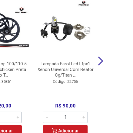
op 100/110 5
Lampada Farol Led Lfpx1
Manopla Pro M
chicken Preta
Xenon Universal Com Reator
Mpx1 Alum
o T...
Cg/Titan ...
Bros/Xre/
: 35361
Código: 22756
Código:
20,00
R$ 90,00
R$ 4
cionar
Adicionar
Adic