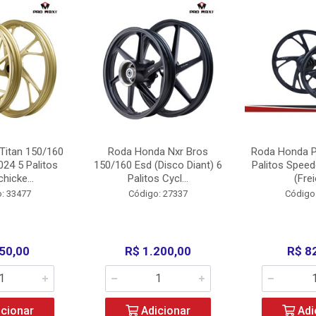
Titan 150/160
Roda Honda Nxr Bros
Roda Honda P
24 5 Palitos
150/160 Esd (Disco Diant) 6
Palitos Speed
hicke...
Palitos Cycl...
(Frei
: 33477
Código: 27337
Código
50,00
R$ 1.200,00
R$ 8
cionar
Adicionar
Adi