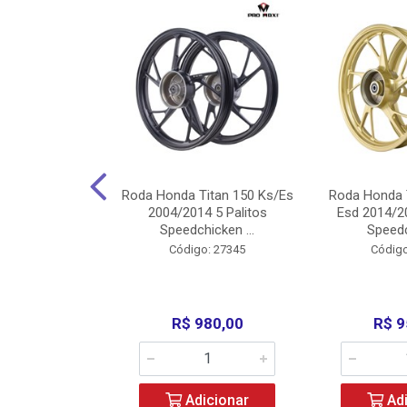
Carenagens E
Roda Honda Titan 150 Ks/Es
Roda Honda 
Titan 150 2004
2004/2014 5 Palitos
Esd 2014/20
/Fan ...
Speedchicken ...
Speedc
o: 30714
Código: 27345
Código
200,00
R$ 980,00
R$ 9
icionar
Adicionar
Adi