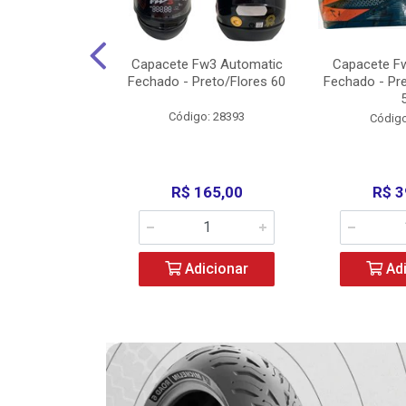
3 X Open Eagle
Capacete Fw3 Automatic
Capacete F
l/Amarelo - 58
Fechado - Preto/Flores 60
Fechado - Pr
o: 36734
Código: 28393
Código
279,00
R$ 165,00
R$ 3
icionar
Adicionar
Adi