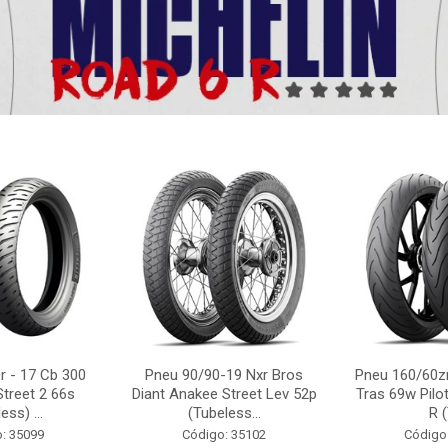
r - 17 Cb 300
Pneu 90/90-19 Nxr Bros
Pneu 160/60zr
Street 2 66s
Diant Anakee Street Lev 52p
Tras 69w Pilot
ess) ...
(Tubeless...
R (
: 35099
Código: 35102
Código