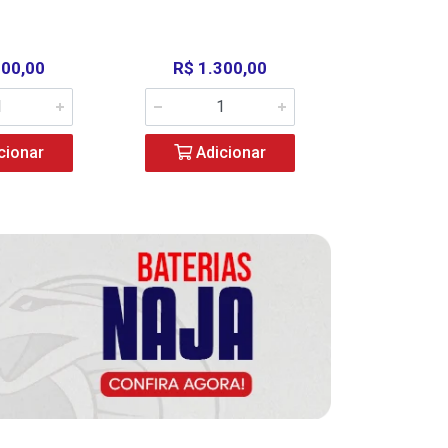
000,00
R$ 1.300,00
R$ 39
cionar
Adicionar
Adic