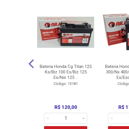
nda Cg Titan
Bateria Honda Cg Titan 125
Bateria Hon
150/160
Ks/Biz 100 Es/Biz 125
300/Nx 400/
/Fan 125 200...
Es/Nxr 125 ...
Es/Esd
o: 5317
Código: 13181
Código
135,00
R$ 120,00
R$ 1