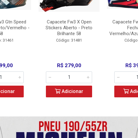
w3 Gtn Speed
Capacete Fw3 X Open
Capacete Fw
eto/Vermelho -
Stickers Aberto - Preto
Fech
58
Brilhante 58
Vermelho/Azu
: 31461
Código: 31481
Código
99,00
R$ 279,00
R$ 3
cionar
Adicionar
Adi