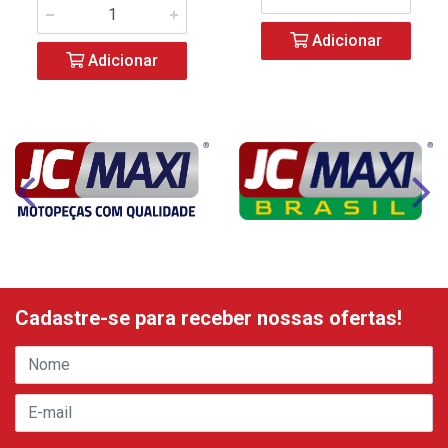
Adicionar
Adicionar
Cadastre-se para receber nossas ofertas!