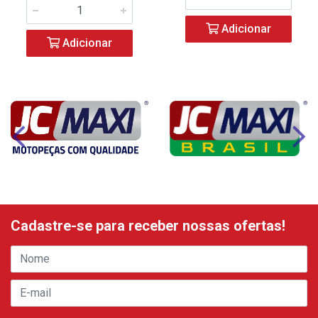
Adicionar
Adicionar
Cadastre-se para receber nossas ofertas!