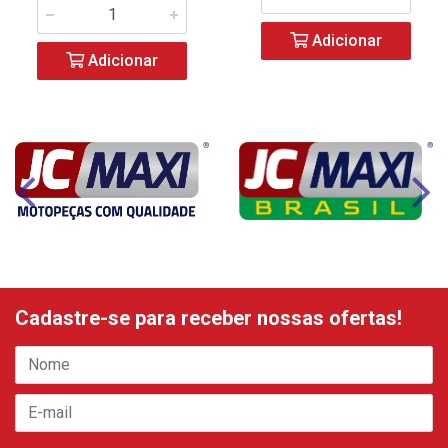
Adicionar
Adicionar
Cadastre-se para receber nossas ofertas!