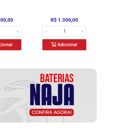
000,00
R$ 1.300,00
R$ 39
cionar
Adicionar
Adic