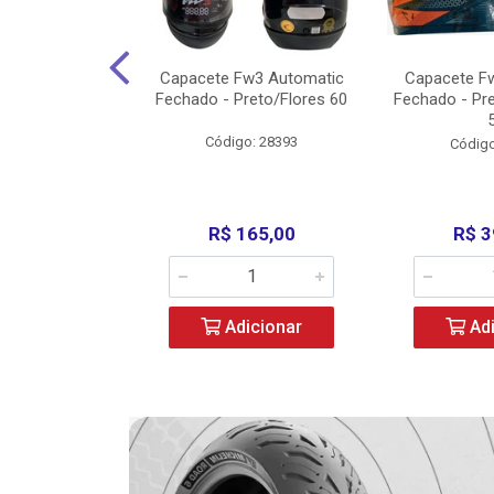
3 X Open Eagle
Capacete Fw3 Automatic
Capacete F
l/Amarelo - 58
Fechado - Preto/Flores 60
Fechado - Pr
o: 36734
Código: 28393
Código
279,00
R$ 165,00
R$ 3
icionar
Adicionar
Adi