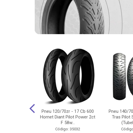
-18 Cg/Titan
Pneu 120/70zr - 17 Cb 600
Pneu 140/70
 Ybr/Fazer 150
Hornet Diant Pilot Power 2ct
Tras Pilot 
Pilot ...
F 58w...
(Tubel
o: 35350
Código: 35032
Código