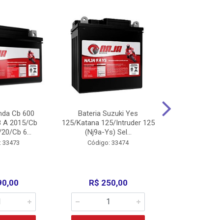
nda Cb 600
Bateria Suzuki Yes
Bateria
8 A 2015/Cb
125/Katana 125/Intruder 125
Xtz125/Crypto
20/Cb 6...
(Nj9a-Ys) Sel...
110/Super 1
: 33473
Código: 33474
Código:
90,00
R$ 250,00
R$ 17