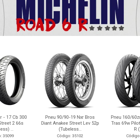
r - 17 Cb 300
Pneu 90/90-19 Nxr Bros
Pneu 160/60zr
Street 2 66s
Diant Anakee Street Lev 52p
Tras 69w Pilot
ess) ...
(Tubeless...
R (
: 35099
Código: 35102
Código