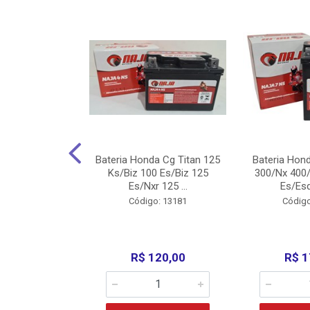
nda Cg Titan
Bateria Honda Cg Titan 125
Bateria Hon
150/160
Ks/Biz 100 Es/Biz 125
300/Nx 400/
/Fan 125 200...
Es/Nxr 125 ...
Es/Esd
o: 5317
Código: 13181
Código
135,00
R$ 120,00
R$ 1