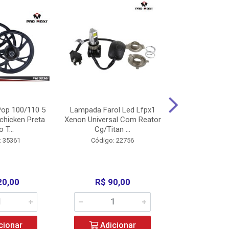
op 100/110 5
Lampada Farol Led Lfpx1
Manopla Pro M
chicken Preta
Xenon Universal Com Reator
Mpx1 Alum
o T...
Cg/Titan ...
Bros/Xre/
: 35361
Código: 22756
Código:
20,00
R$ 90,00
R$ 4
cionar
Adicionar
Adic