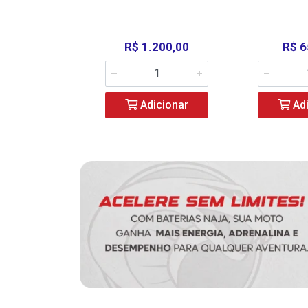
390,00
R$ 1.200,00
R$ 6
icionar
Adicionar
Adi