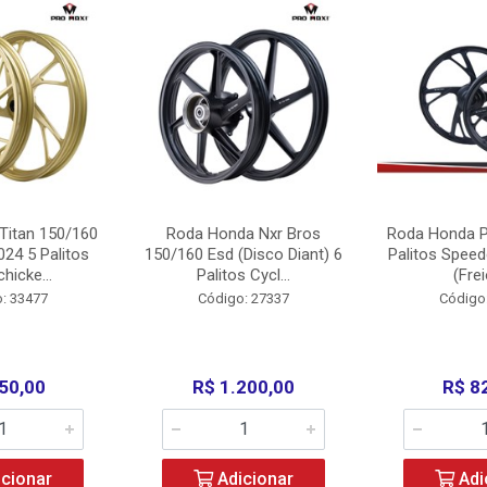
Titan 150/160
Roda Honda Nxr Bros
Roda Honda P
24 5 Palitos
150/160 Esd (Disco Diant) 6
Palitos Speed
hicke...
Palitos Cycl...
(Frei
: 33477
Código: 27337
Código
50,00
R$ 1.200,00
R$ 8
cionar
Adicionar
Adi