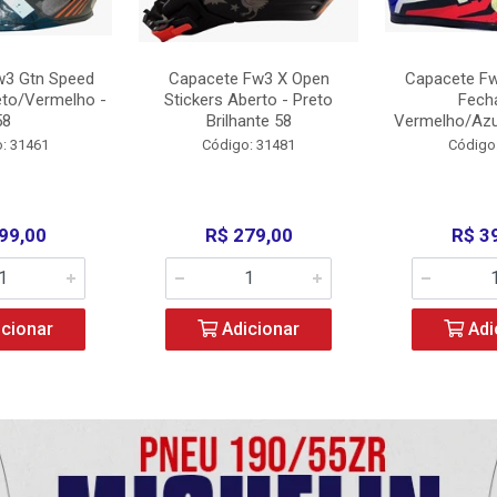
w3 Gtn Speed
Capacete Fw3 X Open
Capacete Fw
eto/Vermelho -
Stickers Aberto - Preto
Fech
58
Brilhante 58
Vermelho/Azu
: 31461
Código: 31481
Código
99,00
R$ 279,00
R$ 3
cionar
Adicionar
Adi