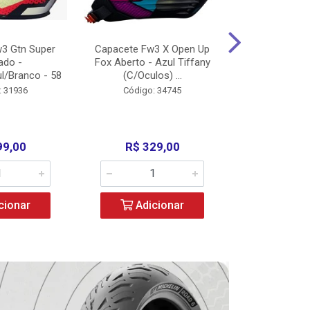
3 Gtn Super
Capacete Fw3 X Open Up
Capacete F
ado -
Fox Aberto - Azul Tiffany
Fechado -
l/Branco - 58
(C/Oculos) ...
(C/Oculo
: 31936
Código: 34745
Código:
99,00
R$ 329,00
R$ 52
cionar
Adicionar
Adic