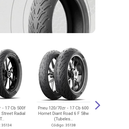
 - 17 Cb 500f
Pneu 120/70zr - 17 Cb 600
Pneu 90/90-
 Street Radial
Hornet Diant Road 6 F 58w
125/150/160 Y
T...
(Tubeles...
Tras Pil
: 35134
Código: 35138
Código: