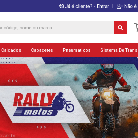
|
Já é cliente? - Entrar
Não é 
E Calcados
Capacetes
Pneumaticos
Sistema De Tran