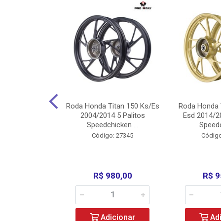
Carenagens E
Roda Honda Titan 150 Ks/Es
Roda Honda 
Titan 150 2004
2004/2014 5 Palitos
Esd 2014/20
/Fan ...
Speedchicken ...
Speedc
o: 30714
Código: 27345
Código
200,00
R$ 980,00
R$ 9
icionar
Adicionar
Adi