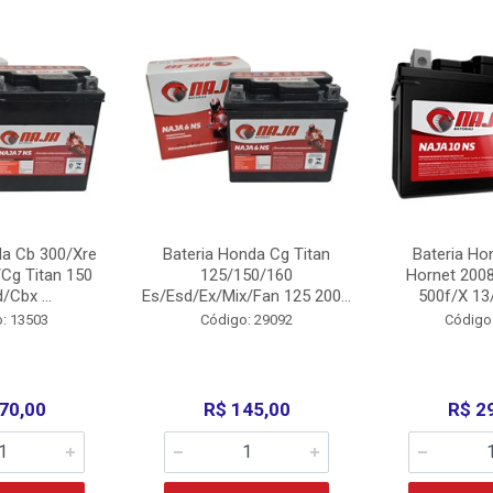
da Cb 300/Xre
Bateria Honda Cg Titan
Bateria Ho
Cg Titan 150
125/150/160
Hornet 200
/Cbx ...
Es/Esd/Ex/Mix/Fan 125 200...
500f/X 13/
: 13503
Código: 29092
Código
70,00
R$ 145,00
R$ 2