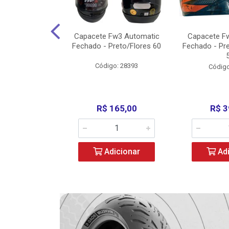
w3 X Open 43
Capacete Fw3 Automatic
Capacete F
ermelho/Verde
Fechado - Preto/Flores 60
Fechado - Pr
los) - ...
Código: 28393
o: 36246
Código
329,00
R$ 165,00
R$ 3
icionar
Adicionar
Adi