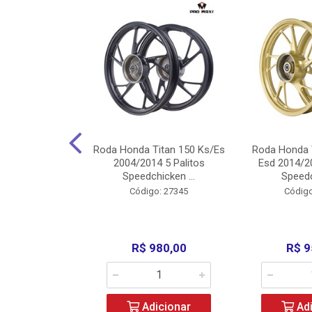
Carenagens E
Roda Honda Titan 150 Ks/Es
Roda Honda 
Titan 150 2004
2004/2014 5 Palitos
Esd 2014/20
/Fan ...
Speedchicken ...
Speedc
o: 30714
Código: 27345
Código
200,00
R$ 980,00
R$ 9
icionar
Adicionar
Adi