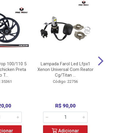
op 100/110 5
Lampada Farol Led Lfpx1
Manopla Pro M
chicken Preta
Xenon Universal Com Reator
Mpx1 Alum
o T...
Cg/Titan ...
Bros/Xre/
: 35361
Código: 22756
Código:
20,00
R$ 90,00
R$ 4
cionar
Adicionar
Adic