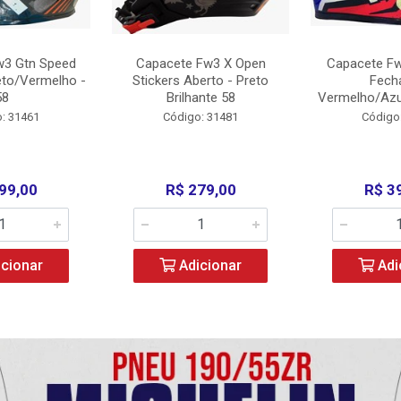
w3 Gtn Speed
Capacete Fw3 X Open
Capacete Fw
eto/Vermelho -
Stickers Aberto - Preto
Fech
58
Brilhante 58
Vermelho/Azu
: 31461
Código: 31481
Código
99,00
R$ 279,00
R$ 3
cionar
Adicionar
Adi