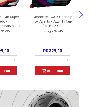
3 Gtn Super
Capacete Fw3 X Open Up
Capacete F
ado -
Fox Aberto - Azul Tiffany
Fechado -
l/Branco - 58
(C/Oculos) ...
(C/Oculo
: 31936
Código: 34745
Código:
99,00
R$ 329,00
R$ 52
cionar
Adicionar
Adic