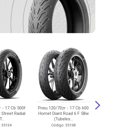
 - 17 Cb 500f
Pneu 120/70zr - 17 Cb 600
Pneu 90/90-
 Street Radial
Hornet Diant Road 6 F 58w
125/150/160 Y
T...
(Tubeles...
Tras Pil
: 35134
Código: 35138
Código: