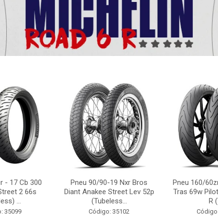
r - 17 Cb 300
Pneu 90/90-19 Nxr Bros
Pneu 160/60zr
Street 2 66s
Diant Anakee Street Lev 52p
Tras 69w Pilot
ess) ...
(Tubeless...
R (
: 35099
Código: 35102
Código