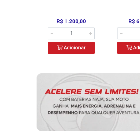
390,00
R$ 1.200,00
R$ 6
icionar
Adicionar
Adi