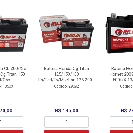
da Cb 300/Xre
Bateria Honda Cg Titan
Bateria Ho
Cg Titan 150
125/150/160
Hornet 200
/Cbx ...
Es/Esd/Ex/Mix/Fan 125 200...
500f/X 13/
: 13503
Código: 29092
Código
70,00
R$ 145,00
R$ 2