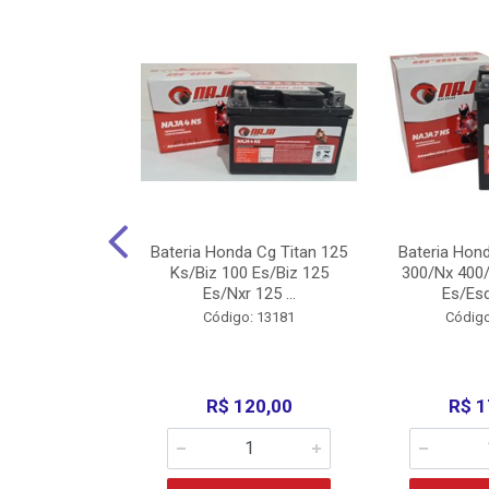
nda Cg Titan
Bateria Honda Cg Titan 125
Bateria Hon
150/160
Ks/Biz 100 Es/Biz 125
300/Nx 400/
/Fan 125 200...
Es/Nxr 125 ...
Es/Esd
o: 5317
Código: 13181
Código
135,00
R$ 120,00
R$ 1