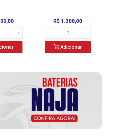
000,00
R$ 1.300,00
R$ 39
cionar
Adicionar
Adic