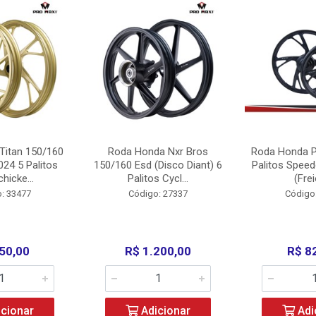
Titan 150/160
Roda Honda Nxr Bros
Roda Honda P
24 5 Palitos
150/160 Esd (Disco Diant) 6
Palitos Speed
hicke...
Palitos Cycl...
(Frei
: 33477
Código: 27337
Código
50,00
R$ 1.200,00
R$ 8
cionar
Adicionar
Adi