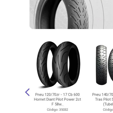
-18 Cg/Titan
Pneu 120/70zr - 17 Cb 600
Pneu 140/70
 Ybr/Fazer 150
Hornet Diant Pilot Power 2ct
Tras Pilot 
Pilot ...
F 58w...
(Tubel
o: 35350
Código: 35032
Código