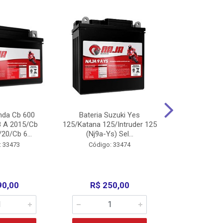
nda Cb 600
Bateria Suzuki Yes
Bateria
8 A 2015/Cb
125/Katana 125/Intruder 125
Xtz125/Crypto
20/Cb 6...
(Nj9a-Ys) Sel...
110/Super 1
: 33473
Código: 33474
Código:
90,00
R$ 250,00
R$ 17