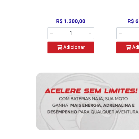
390,00
R$ 1.200,00
R$ 6
icionar
Adicionar
Adi