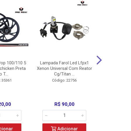
op 100/110 5
Lampada Farol Led Lfpx1
Manopla Pro M
chicken Preta
Xenon Universal Com Reator
Mpx1 Alum
o T...
Cg/Titan ...
Bros/Xre/
: 35361
Código: 22756
Código:
20,00
R$ 90,00
R$ 4
cionar
Adicionar
Adic