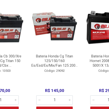
da Cb 300/Xre
Bateria Honda Cg Titan
Bateria Ho
Cg Titan 150
125/150/160
Hornet 200
/Cbx ...
Es/Esd/Ex/Mix/Fan 125 200...
500f/X 13/
: 13503
Código: 29092
Código
70,00
R$ 145,00
R$ 2