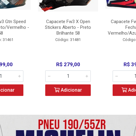
w3 Gtn Speed
Capacete Fw3 X Open
Capacete Fw
eto/Vermelho -
Stickers Aberto - Preto
Fech
58
Brilhante 58
Vermelho/Azu
: 31461
Código: 31481
Código
99,00
R$ 279,00
R$ 3
cionar
Adicionar
Adi