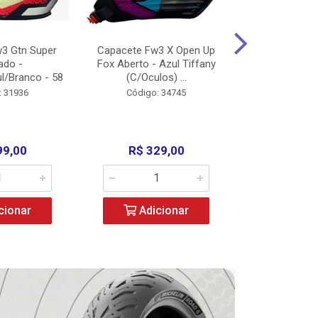
3 Gtn Super
Capacete Fw3 X Open Up
Capacete F
ado -
Fox Aberto - Azul Tiffany
Fechado -
l/Branco - 58
(C/Oculos) ...
(C/Oculo
: 31936
Código: 34745
Código:
99,00
R$ 329,00
R$ 52
cionar
Adicionar
Adic