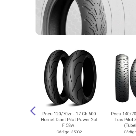
-18 Cg/Titan
Pneu 120/70zr - 17 Cb 600
Pneu 140/70
 Ybr/Fazer 150
Hornet Diant Pilot Power 2ct
Tras Pilot 
Pilot ...
F 58w...
(Tubel
o: 35350
Código: 35032
Código