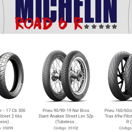
r - 17 Cb 300
Pneu 90/90-19 Nxr Bros
Pneu 160/60zr
Street 2 66s
Diant Anakee Street Lev 52p
Tras 69w Pilot
ess) ...
(Tubeless...
R (
: 35099
Código: 35102
Código