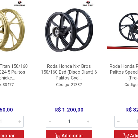
Titan 150/160
Roda Honda Nxr Bros
Roda Honda P
24 5 Palitos
150/160 Esd (Disco Diant) 6
Palitos Speed
hicke...
Palitos Cycl...
(Frei
: 33477
Código: 27337
Código
50,00
R$ 1.200,00
R$ 8
cionar
Adicionar
Adi