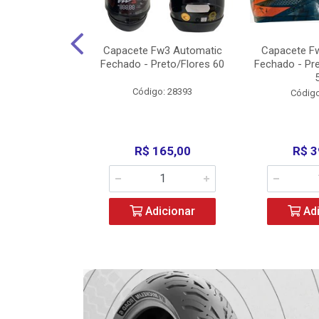
3 X Open Eagle
Capacete Fw3 Automatic
Capacete F
l/Amarelo - 58
Fechado - Preto/Flores 60
Fechado - Pr
o: 36734
Código: 28393
Código
279,00
R$ 165,00
R$ 3
icionar
Adicionar
Adi