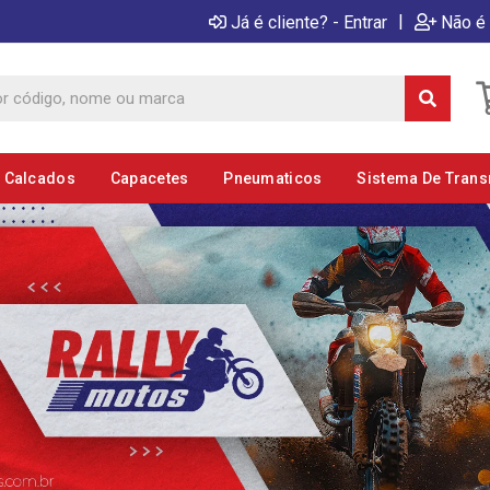
|
Já é cliente? - Entrar
Não é 
E Calcados
Capacetes
Pneumaticos
Sistema De Tran