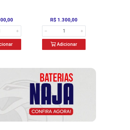
000,00
R$ 1.300,00
R$ 39
cionar
Adicionar
Adic