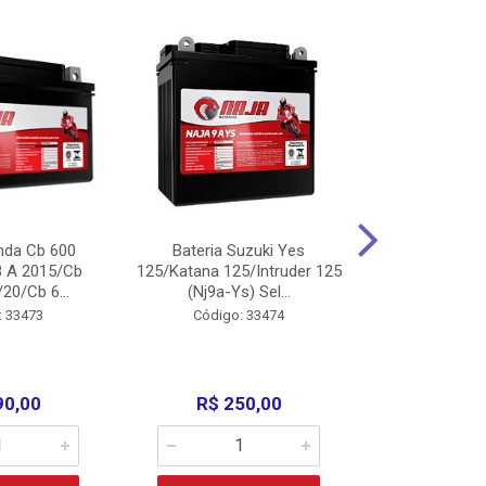
nda Cb 600
Bateria Suzuki Yes
Bateria
8 A 2015/Cb
125/Katana 125/Intruder 125
Xtz125/Crypto
20/Cb 6...
(Nj9a-Ys) Sel...
110/Super 1
: 33473
Código: 33474
Código:
90,00
R$ 250,00
R$ 17