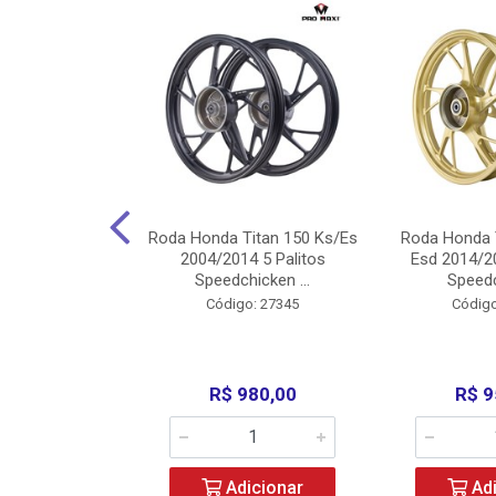
Carenagens E
Roda Honda Titan 150 Ks/Es
Roda Honda 
Titan 150 2004
2004/2014 5 Palitos
Esd 2014/20
/Fan ...
Speedchicken ...
Speedc
o: 30714
Código: 27345
Código
200,00
R$ 980,00
R$ 9
icionar
Adicionar
Adi