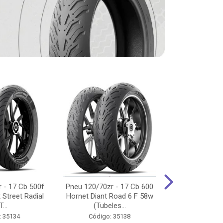
 - 17 Cb 500f
Pneu 120/70zr - 17 Cb 600
Pneu 90/90-
 Street Radial
Hornet Diant Road 6 F 58w
125/150/160 Y
T...
(Tubeles...
Tras Pil
: 35134
Código: 35138
Código: