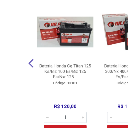
nda Cg Titan
Bateria Honda Cg Titan 125
Bateria Hon
150/160
Ks/Biz 100 Es/Biz 125
300/Nx 400/
/Fan 125 200...
Es/Nxr 125 ...
Es/Esd
o: 5317
Código: 13181
Código
135,00
R$ 120,00
R$ 1