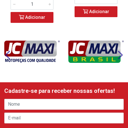
Adicionar
Adicionar
Cadastre-se para receber nossas ofertas!