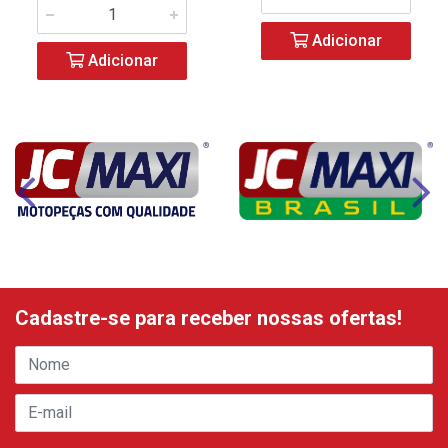
Adicionar
Adicionar
Cadastre-se para receber nossas ofertas!