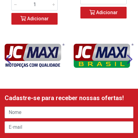
Adicionar
Adicionar
Cadastre-se para receber nossas ofertas!