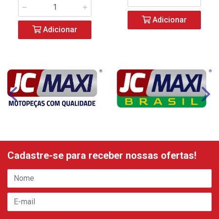
Adicionar
Adicionar
Cadastre-se para receber nossas ofertas!