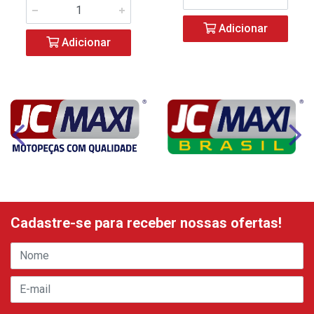
Adicionar
Adicionar
Cadastre-se para receber nossas ofertas!