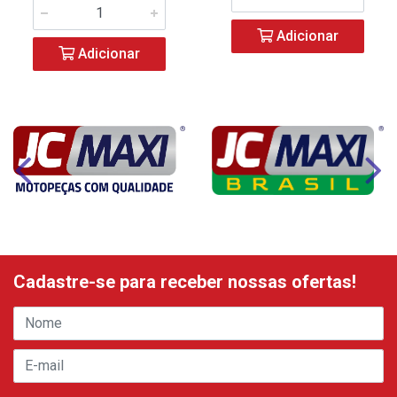
Adicionar
Adicionar
Cadastre-se para receber nossas ofertas!