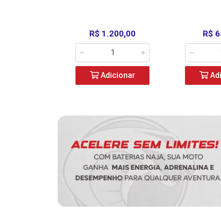
390,00
R$ 1.200,00
R$ 6
icionar
Adicionar
Adi