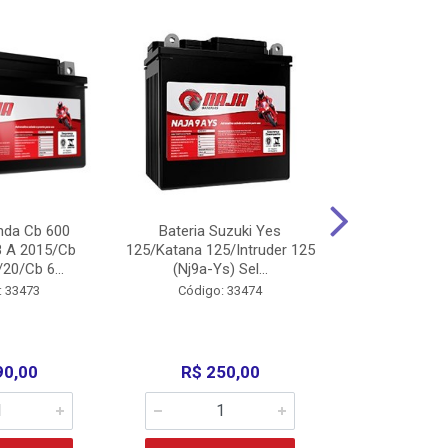
nda Cb 600
Bateria Suzuki Yes
Bateria
8 A 2015/Cb
125/Katana 125/Intruder 125
Xtz125/Crypto
20/Cb 6...
(Nj9a-Ys) Sel...
110/Super 1
: 33473
Código: 33474
Código:
90,00
R$ 250,00
R$ 17