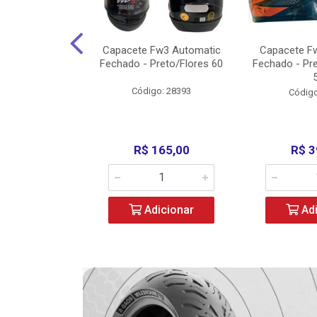
w3 X Open 43
Capacete Fw3 Automatic
Capacete F
ermelho/Verde
Fechado - Preto/Flores 60
Fechado - Pr
los) - ...
Código: 28393
o: 36246
Código
329,00
R$ 165,00
R$ 3
icionar
Adicionar
Adi