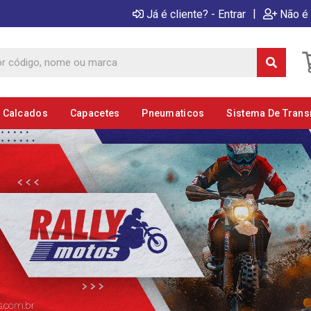
|
Já é cliente? - Entrar
Não é 
E Calcados
Capacetes
Pneumaticos
Sistema De Tran