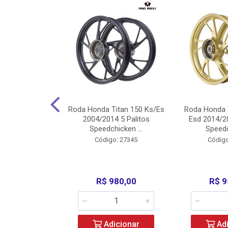
Carenagens E
Roda Honda Titan 150 Ks/Es
Roda Honda 
Titan 150 2004
2004/2014 5 Palitos
Esd 2014/20
/Fan ...
Speedchicken ...
Speedc
o: 30714
Código: 27345
Código
200,00
R$ 980,00
R$ 9
icionar
Adicionar
Adi