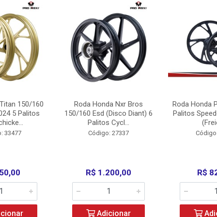
Titan 150/160
Roda Honda Nxr Bros
Roda Honda P
24 5 Palitos
150/160 Esd (Disco Diant) 6
Palitos Speed
hicke...
Palitos Cycl...
(Frei
: 33477
Código: 27337
Código
50,00
R$ 1.200,00
R$ 8
cionar
Adicionar
Adi