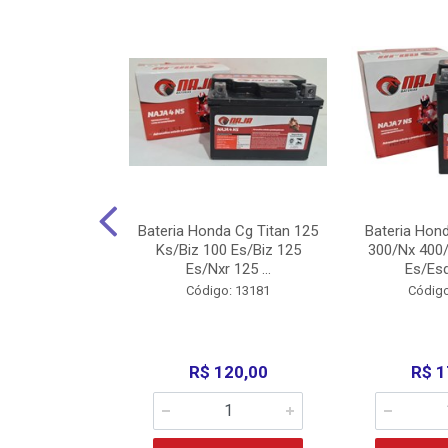
nda Cg Titan
Bateria Honda Cg Titan 125
Bateria Hon
150/160
Ks/Biz 100 Es/Biz 125
300/Nx 400/
/Fan 125 200...
Es/Nxr 125 ...
Es/Esd
o: 5317
Código: 13181
Código
135,00
R$ 120,00
R$ 1