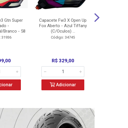
3 Gtn Super
Capacete Fw3 X Open Up
Capacete F
ado -
Fox Aberto - Azul Tiffany
Fechado -
l/Branco - 58
(C/Oculos) ...
(C/Oculo
: 31936
Código: 34745
Código:
99,00
R$ 329,00
R$ 52
cionar
Adicionar
Adic