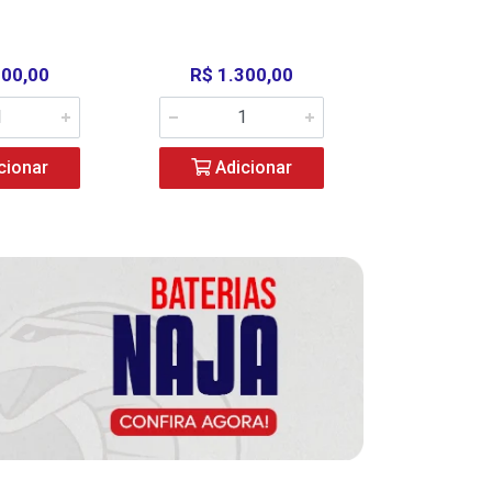
000,00
R$ 1.300,00
R$ 39
cionar
Adicionar
Adic