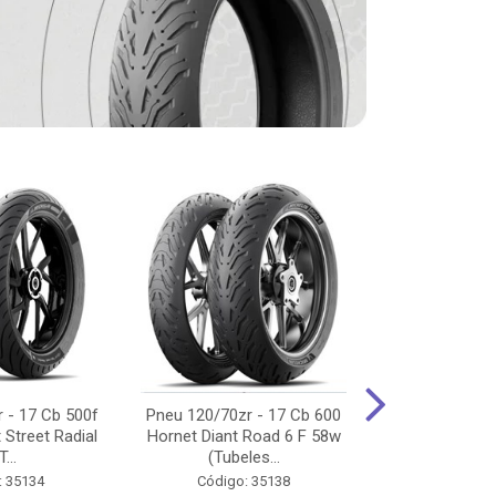
 - 17 Cb 500f
Pneu 120/70zr - 17 Cb 600
Pneu 90/90-
 Street Radial
Hornet Diant Road 6 F 58w
125/150/160 Y
T...
(Tubeles...
Tras Pil
: 35134
Código: 35138
Código: