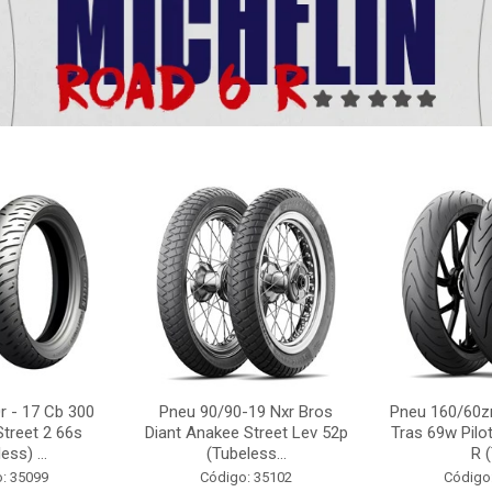
r - 17 Cb 300
Pneu 90/90-19 Nxr Bros
Pneu 160/60zr
Street 2 66s
Diant Anakee Street Lev 52p
Tras 69w Pilot
ess) ...
(Tubeless...
R (
: 35099
Código: 35102
Código