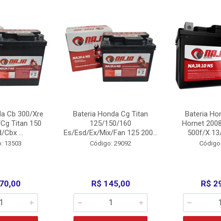
da Cb 300/Xre
Bateria Honda Cg Titan
Bateria Ho
Cg Titan 150
125/150/160
Hornet 200
/Cbx ...
Es/Esd/Ex/Mix/Fan 125 200...
500f/X 13/
: 13503
Código: 29092
Código
70,00
R$ 145,00
R$ 2