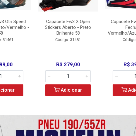
w3 Gtn Speed
Capacete Fw3 X Open
Capacete Fw
eto/Vermelho -
Stickers Aberto - Preto
Fech
58
Brilhante 58
Vermelho/Azu
: 31461
Código: 31481
Código
99,00
R$ 279,00
R$ 3
cionar
Adicionar
Adi