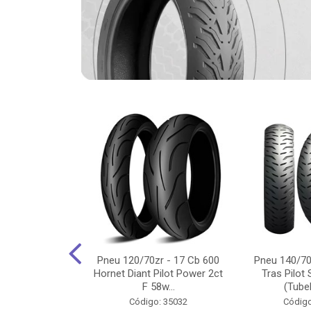
-18 Cg/Titan
Pneu 120/70zr - 17 Cb 600
Pneu 140/70
 Ybr/Fazer 150
Hornet Diant Pilot Power 2ct
Tras Pilot 
Pilot ...
F 58w...
(Tubel
o: 35350
Código: 35032
Código