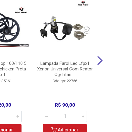
op 100/110 5
Lampada Farol Led Lfpx1
Manopla Pro M
chicken Preta
Xenon Universal Com Reator
Mpx1 Alum
o T...
Cg/Titan ...
Bros/Xre/
: 35361
Código: 22756
Código:
20,00
R$ 90,00
R$ 4
cionar
Adicionar
Adic