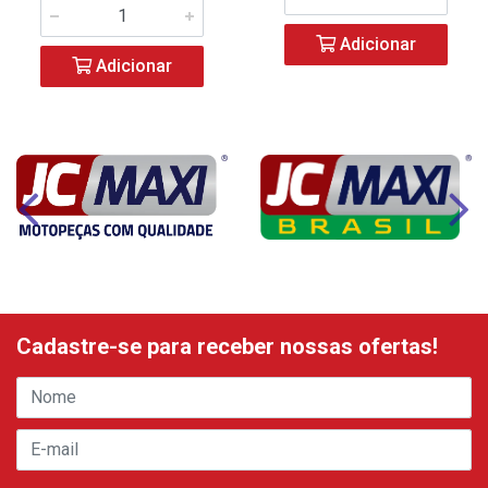
Adicionar
Adicionar
Cadastre-se para receber nossas ofertas!