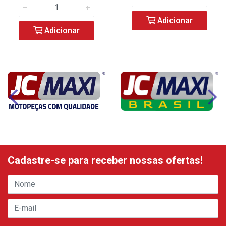
Adicionar
Adicionar
Cadastre-se para receber nossas ofertas!